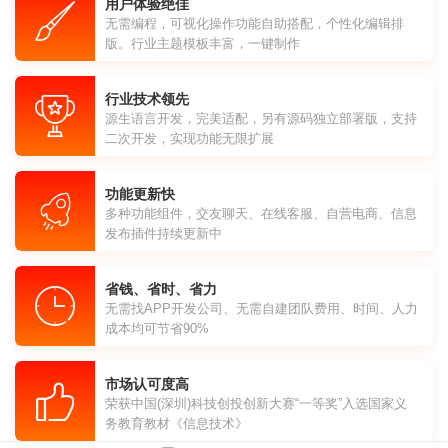
用户体验绝佳
无需编程，可视化操作功能自助搭配，个性化编辑排
版。行业主题模板丰富，一键制作
行业技术领先
源生语言开发，完美适配，另有源码独立部署版，支持
二次开发，实现功能无限扩展
功能更新快
多种功能组件，交友聊天、在线客服、自营电商、信息
发布插件持续更新中
省钱、省时、省力
无需找APP开发公司、无需自建团队费用、时间、人力
成本均可节省90%
市场认可度高
荣获中国(深圳)科技创投创新大赛“一等奖”入选国家义
务教育教材《信息技术》