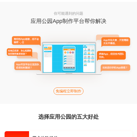
你可能遇到的问题
应用公园App制作平台帮你解决
免编程立即制作
选择应用公园的五大好处