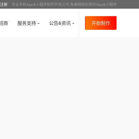
注册
专业手机App&小程序制作开发公司,免编程轻松制作App&小程序
招商
服务支持
公告&资讯
开始制作