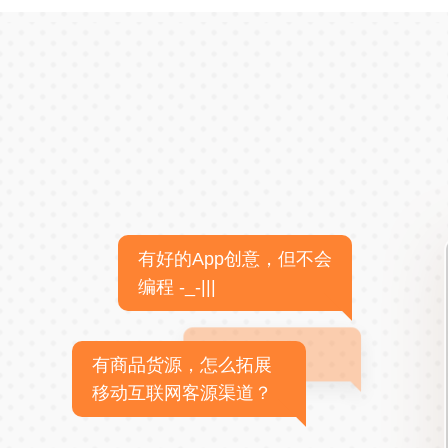
有好的App创意，但不会
编程 -_-|||
有商品货源，怎么拓展
移动互联网客源渠道？