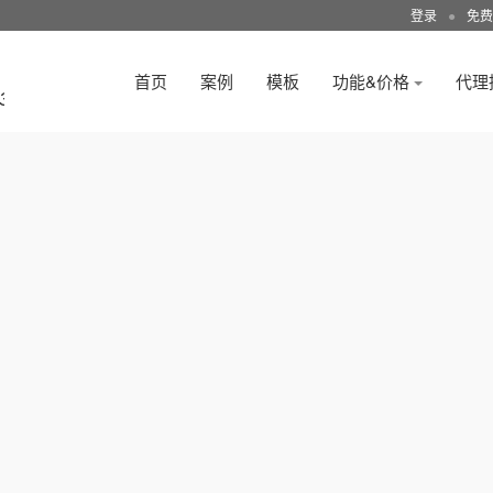
登录
●
免费
首页
案例
模板
功能&价格
代理
3