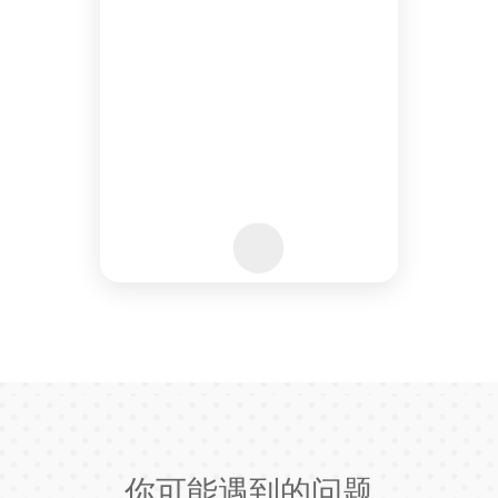
你可能遇到的问题