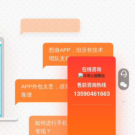
想做APP，但没有技术
团队支持
在线咨询
售前咨询热线
APP外包太贵，感觉不
13590461663
靠谱
如何进行手机APP商业
变现？