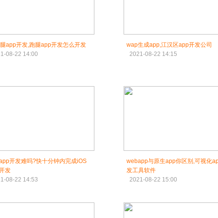
跑腿app开发,跑腿app开发怎么开发
wap生成app,江汉区app开发公司
1-08-22 14:00
2021-08-22 14:15
app开发难吗?快十分钟内完成iOS
webapp与原生app你区别,可视化a
开发
发工具软件
1-08-22 14:53
2021-08-22 15:00