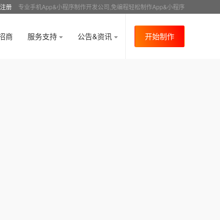
注册
专业手机App&小程序制作开发公司,免编程轻松制作App&小程序
招商
服务支持
公告&资讯
开始制作