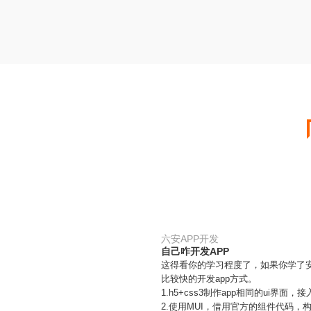
六安APP开发
自己咋开发APP
这得看你的学习程度了，如果你学了
比较快的开发app方式。
1.h5+css3制作app相同的ui界面，
2.使用MUI，借用官方的组件代码，构