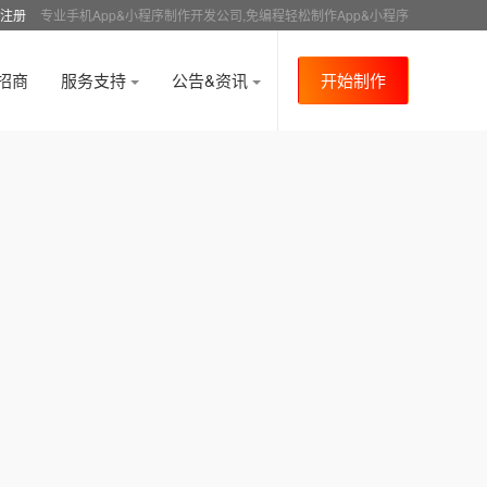
注册
专业手机App&小程序制作开发公司,免编程轻松制作App&小程序
招商
服务支持
公告&资讯
开始制作