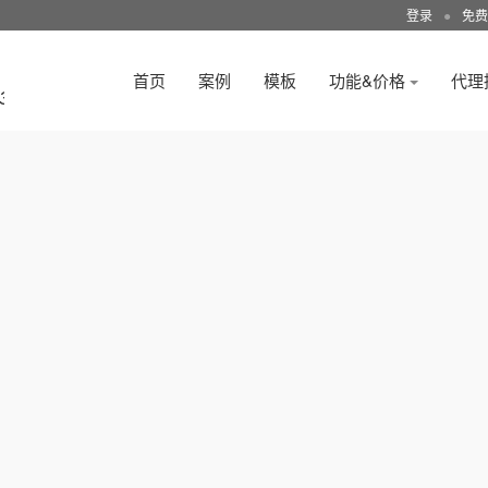
登录
●
免费
首页
案例
模板
功能&价格
代理
3