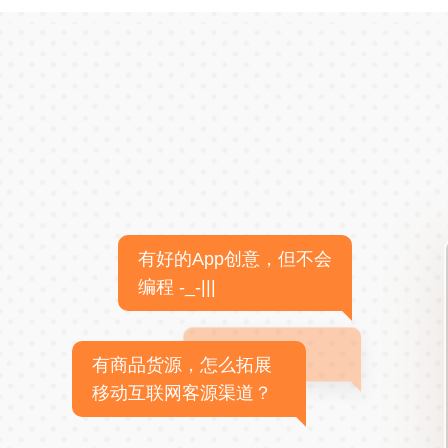
有好的App创意，但不会
编程 -_-|||
有商品货源，怎么拓展
移动互联网客源渠道？