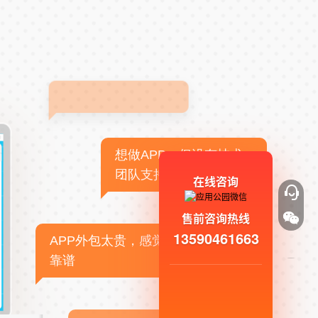
想做APP，但没有技术
团队支持
在线咨询
售前咨询热线
13590461663
APP外包太贵，感觉不
靠谱