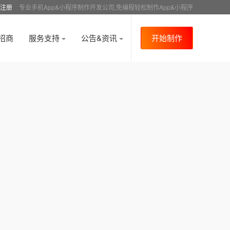
注册
专业手机App&小程序制作开发公司,免编程轻松制作App&小程序
招商
服务支持
公告&资讯
开始制作