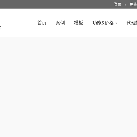
登录
●
免费
首页
案例
模板
功能&价格
代理
3