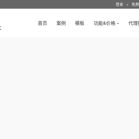
登录
●
免费
首页
案例
模板
功能&价格
代理
3