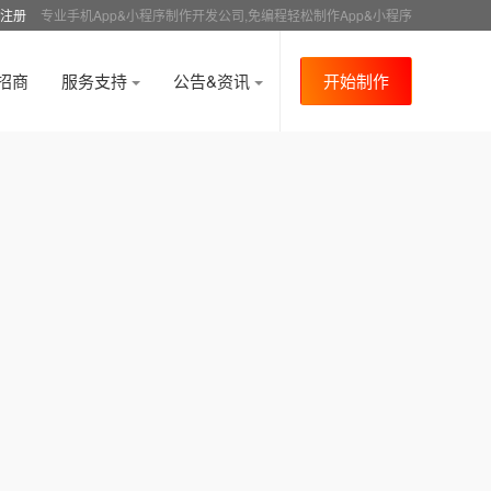
注册
专业手机App&小程序制作开发公司,免编程轻松制作App&小程序
招商
服务支持
公告&资讯
开始制作