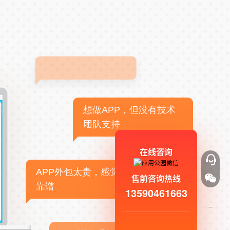
想做APP，但没有技术
团队支持
在线咨询
APP外包太贵，感觉不
售前咨询热线
靠谱
13590461663