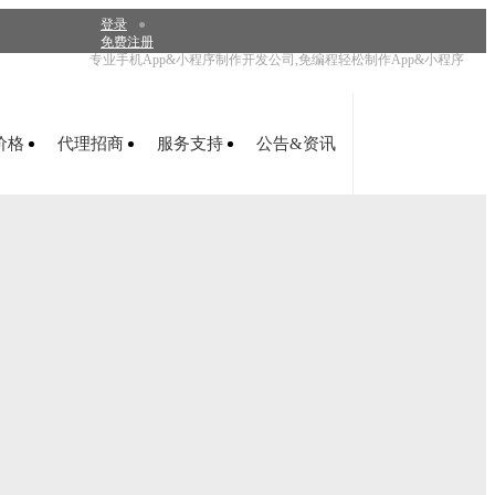
登录
●
免费注册
专业手机App&小程序制作开发公司,免编程轻松制作App&小程序
开始制作
价格
代理招商
服务支持
公告&资讯