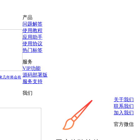
产品
问题解答
使用教程
应用助手
使用协议
热门标签
服务
VIP功能
源码部署版
来几年将会有
服务支持
我们
关于我们
联系我们
加入我们
官方微信