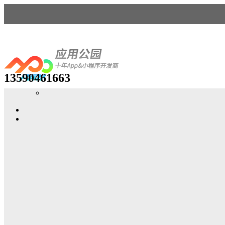
13590461663