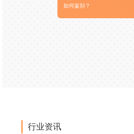
如何鉴别？
行业资讯