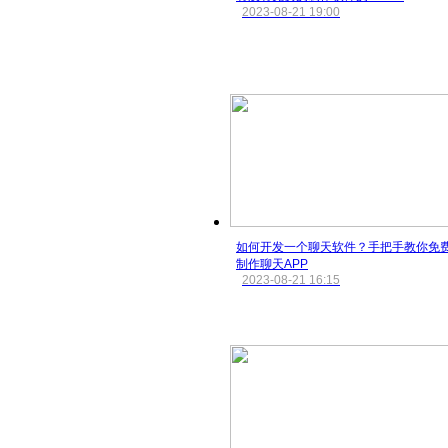
2023-08-21 19:00
如何开发一个聊天软件？手把手教你免
制作聊天APP
2023-08-21 16:15