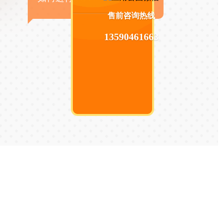
售前咨询热线
13590461663
[关闭]