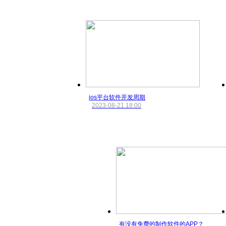
ios平台软件开发周期
2023-08-21 18:00
有没有免费的制作软件的APP？