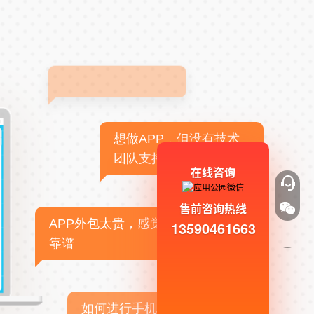
想做APP，但没有技术
团队支持
在线咨询
售前咨询热线
APP外包太贵，感觉不
13590461663
靠谱
如何进行手机APP商业