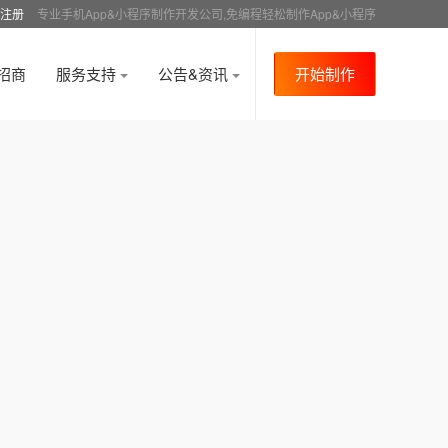
注册
专业手机App&小程序制作开发公司,免编程轻松制作App&小程序
招商
服务支持
公告&资讯
开始制作