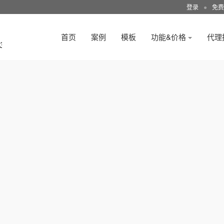
登录
●
免费
首页
案例
模板
功能&价格
代理
3