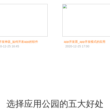
p开发神器_如何开发app的软件
app开发票_app开发模式的应用
0-12-25 16:45
2020-12-25 17:00
选择应用公园的五大好处