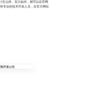
设计怎么样、实力如何，都可以在官网
拥有专业的技术开发人员，在官方网站