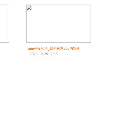
app开发私活_如何开发app的软件
2020-12-25 17:15