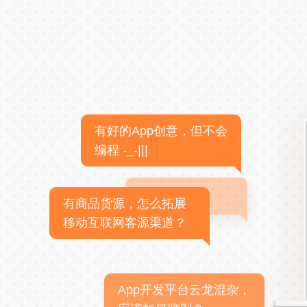
有好的App创意，但不会
编程 -_-|||
有商品货源，怎么拓展
移动互联网客源渠道？
App开发平台云龙混杂，