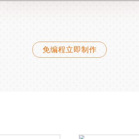
免编程立即制作