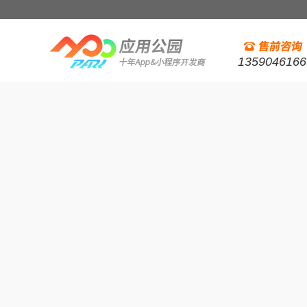
1359046166