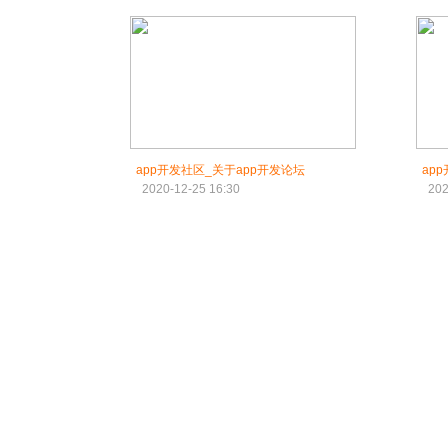
app开发社区_关于app开发论坛
ap
2020-12-25 16:30
202