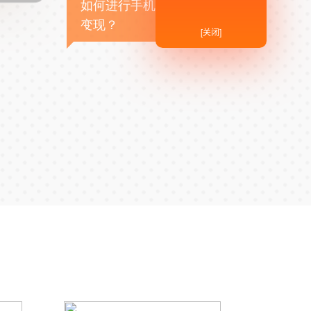
如何进行手机APP商业
变现？
[关闭]