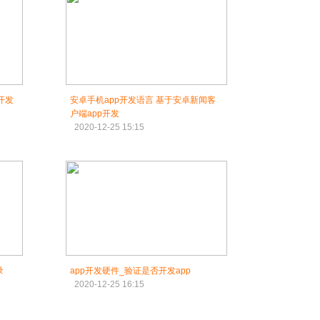
开发
安卓手机app开发语言 基于安卓新闻客
户端app开发
2020-12-25 15:15
录
app开发硬件_验证是否开发app
2020-12-25 16:15