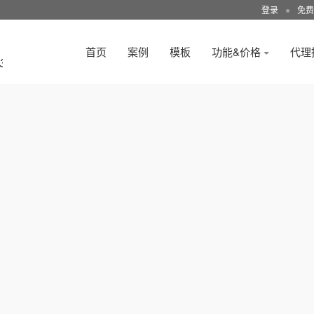
登录
●
免费
首页
案例
模板
功能&价格
代理
3