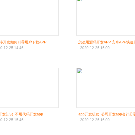
序开发如何引导用户下载APP
怎么用源码开发APP 安卓APP快速
0-12-25 14:45
2020-12-25 15:00
p开发知识_不用代码开发app
app开发研发_公司开发app会计分
0-12-25 15:45
2020-12-25 16:00