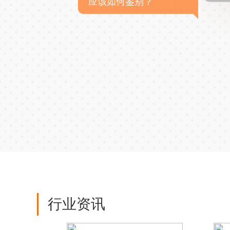
应该如何鉴别？
行业资讯