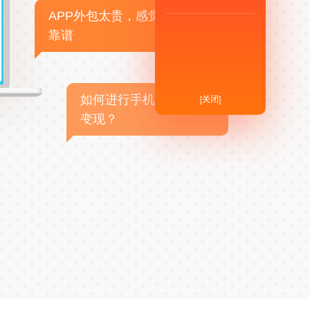
APP外包太贵，感觉不
靠谱
如何进行手机APP商业
[关闭]
变现？