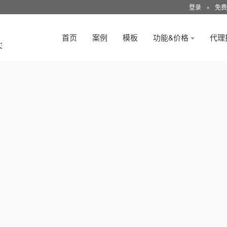
登录
●
免费
首页
案例
模板
功能&价格
代理
3