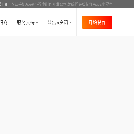
注册
专业手机App&小程序制作开发公司,免编程轻松制作App&小程序
招商
服务支持
公告&资讯
开始制作