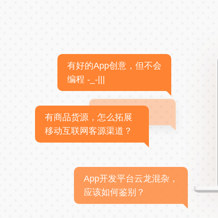
有好的App创意，但不会
编程 -_-|||
有商品货源，怎么拓展
移动互联网客源渠道？
App开发平台云龙混杂，
应该如何鉴别？