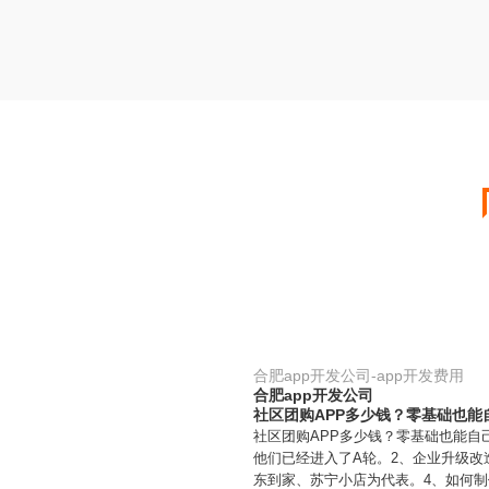
合肥app开发公司-app开发费用
合肥app开发公司
社区团购APP多少钱？零基础也能
社区团购APP多少钱？零基础也能自
他们已经进入了A轮。2、企业升级
东到家、苏宁小店为代表。4、如何