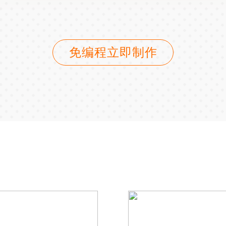
免编程立即制作