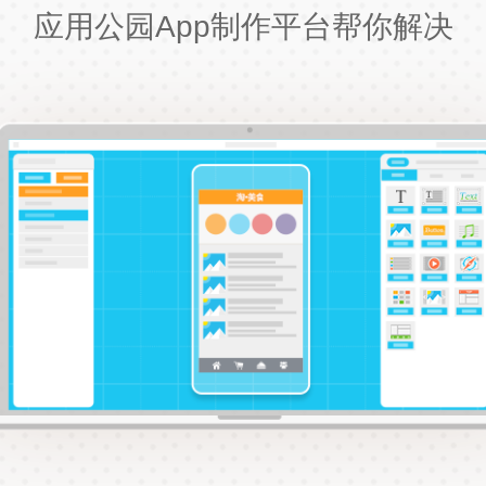
应用公园App制作平台帮你解决