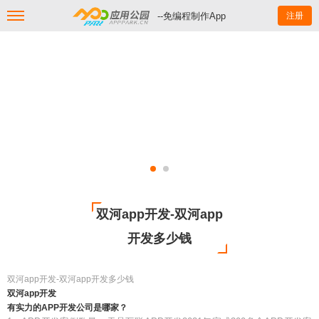
--免编程制作App
注册
双河app开发-双河app
开发多少钱
双河app开发-双河app开发多少钱
双河app开发
有实力的APP开发公司是哪家？