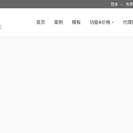
登录
●
免费
首页
案例
模板
功能&价格
代理
3