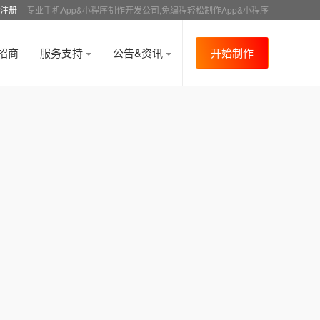
注册
专业手机App&小程序制作开发公司,免编程轻松制作App&小程序
招商
服务支持
公告&资讯
开始制作