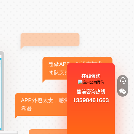
想做APP，但没有技术
团队支持
在线咨询
售前咨询热线
13590461663
APP外包太贵，感觉不
靠谱