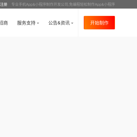
注册
专业手机App&小程序制作开发公司,免编程轻松制作App&小程序
招商
服务支持
公告&资讯
开始制作