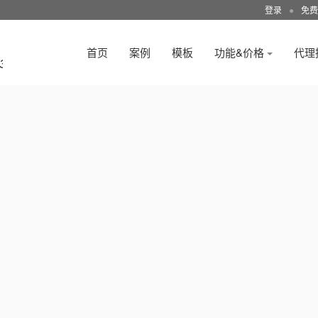
登录
●
免费
首页
案例
模板
功能&价格
代理
3