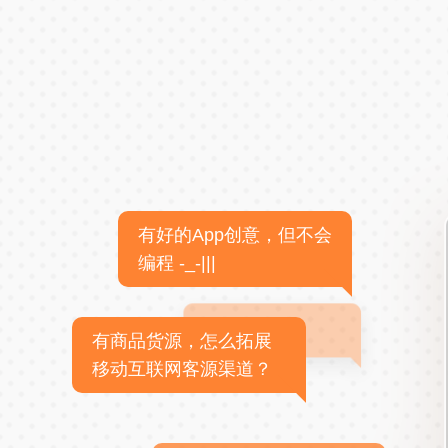
有好的App创意，但不会
编程 -_-|||
有商品货源，怎么拓展
移动互联网客源渠道？