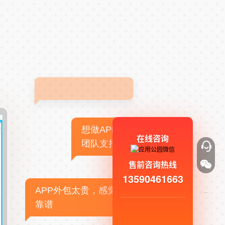
想做APP，但没有技术
在线咨询
团队支持
售前咨询热线
13590461663
APP外包太贵，感觉不
靠谱