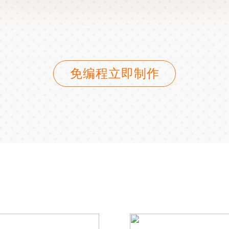
免编程立即制作