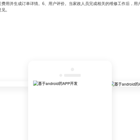
关费用并生成订单详情。6、用户评价。当家政人员完成相关的维修工作后，用户
意见。