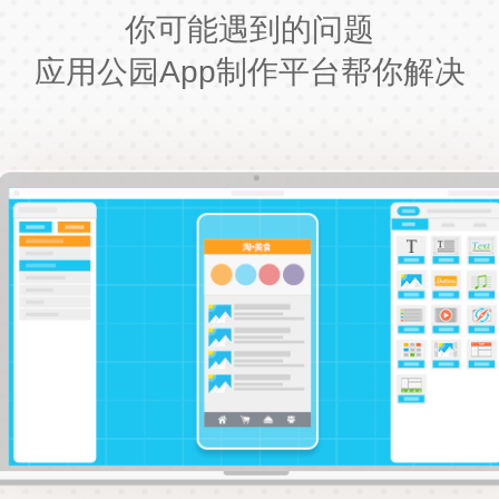
你可能遇到的问题
应用公园App制作平台帮你解决