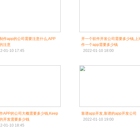
制作app的公司需要注意什么,APP
开一个软件开发公司需要多少钱,上
的注意
作一个app需要多少钱
2-01-10 17:45
2022-01-10 18:00
作APP的公司大概需要多少钱,Keep
靠谱app开发,靠谱的app开发公司
的开发需要多少钱
2022-01-10 19:00
2-01-10 18:45