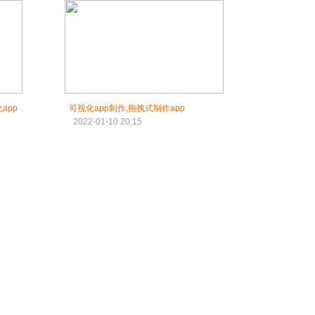
app
可视化app制作,拖拽式制作app
2022-01-10 20:15