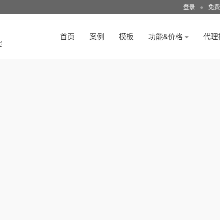
登录
●
免费
首页
案例
模板
功能&价格
代理
3