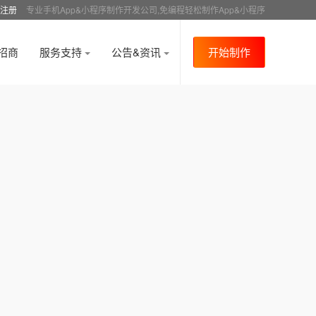
注册
专业手机App&小程序制作开发公司,免编程轻松制作App&小程序
招商
服务支持
公告&资讯
开始制作