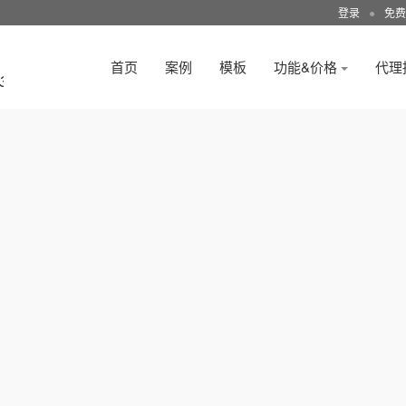
登录
●
免费
首页
案例
模板
功能&价格
代理
3