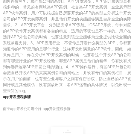
如何评析APP开发外包公司的案例1、APP开发类型，APP的开发类型是有
很多种的，常见的有商城类APP案例、社交类APP开发案例、企业展示型
APP软件案例、用户可以根据自己所要开发的APP的类型去分析这个开发
公司的APP开发实际案例，并且他们开发的功能能够满足自身企业的实际
需求。2、APP开发平台，分别是安卓APP系统、iOSAPP系统、每种对应
的APP软件开发案例都有各自的特点，适用的环境也是不一样的。用户在
选择APP外包公司的时候，也要注意到该企业能够为企业提供比较全面的
系统兼容支持。3、APP应用行业，不管你是开发什么类型的APP，你都要
知道你的APP应用的是哪个行业，这样开发出满意的APP软件。因此，如
果你是用户，你在分析APP开发案例的时候，也要看这个开发APP的公司
都有哪些行业的APP开发经验，哪些APP案例是他们的精华，你有没有找
到你选择这家APP开发公司的理由。4、APP操作运行，有些APP外包公司
会把自己开发APP的真实案例公司的网站上，并设有专门的案例栏目，展
示在用户的面前，也有些企业与客户之间有保密协议，防止自己的APP被
同行或是其他模仿，没有摆放出来，看APP运营的具体情况，以免出现一
些未知的bug。
app开发流程步骤
南宁app开发公司哪个好-app开发流程步骤