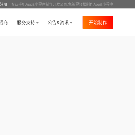
注册
专业手机App&小程序制作开发公司,免编程轻松制作App&小程序
招商
服务支持
公告&资讯
开始制作