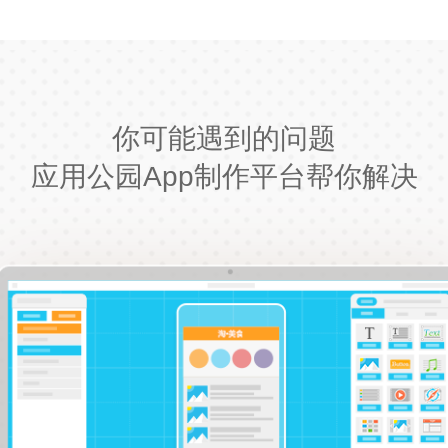
你可能遇到的问题
应用公园App制作平台帮你解决