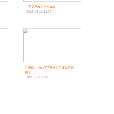
二手交易APP开发教程
2023-05-13 12:00
在济南，好的APP开发公司该如何选
择？
2023-05-14 09:00