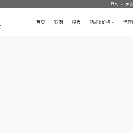
登录
●
免费
首页
案例
模板
功能&价格
代理
3