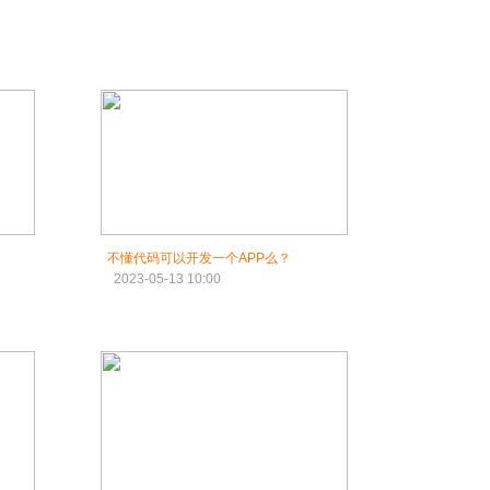
不懂代码可以开发一个APP么？
2023-05-13 10:00