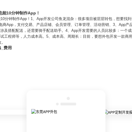
能10分钟制作App！
10分钟制作App！1、App开发公司鱼龙混杂：很多项目被层层转包，想要找
的电商App，支付交易、产品店铺、会员管理、订单管理、活动营销、3、App产
果涉及搭配配送，还需要骑手配送助手。4、App开发需要的人员比较多：一个成熟
测试工程师等，人力成本高。5、成本高、周期长：目前，要想外包开发一款商用A
改。
格_费用