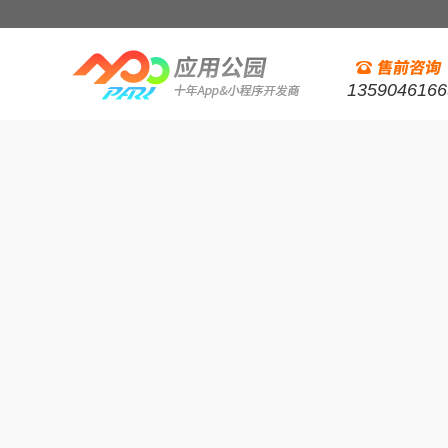
1359046166