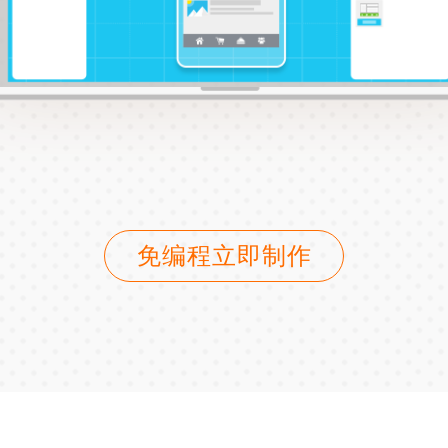
免编程立即制作