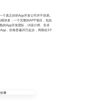
到一个真正好的App开发公司并不容易。
品模块多：一个完整的APP项目，包括
的App开发团队，UI设计师、安卓
pp，价格普遍20万起步，周期在3个