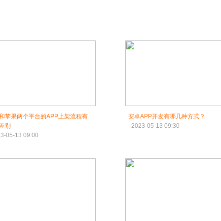
和苹果两个平台的APP上架流程有
安卓APP开发有哪几种方式？
差别
2023-05-13 09:30
3-05-13 09:00