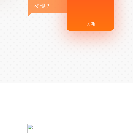
变现？
[关闭]