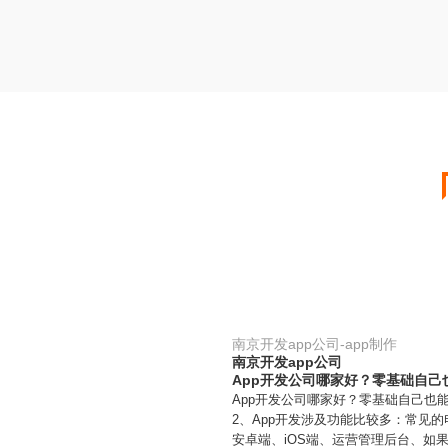
南京开发app公司-app制作
南京开发app公司
App开发公司哪家好？零基础自己也
App开发公司哪家好？零基础自己也能
2、App开发涉及功能比较多：常见
安卓端、iOS端、运营管理后台、如