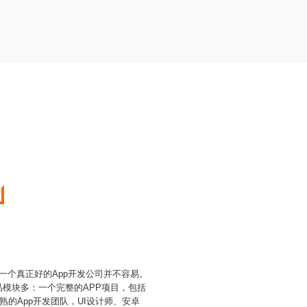
到一个真正好的App开发公司并不容易。
品模块多：一个完整的APP项目，包括
的App开发团队，UI设计师、安卓