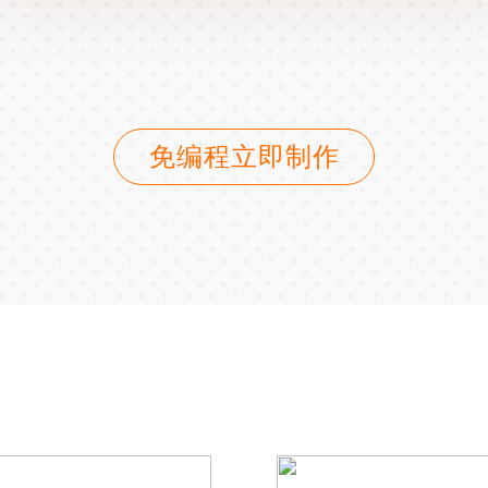
免编程立即制作