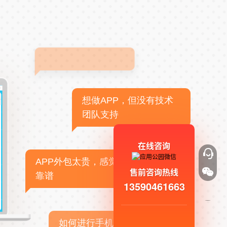
想做APP，但没有技术
团队支持
在线咨询
APP外包太贵，感觉不
售前咨询热线
靠谱
13590461663
如何进行手机APP商业