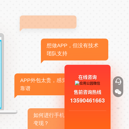
想做APP，但没有技术
团队支持
在线咨询
APP外包太贵，感觉不
靠谱
售前咨询热线
13590461663
如何进行手机APP商业
变现？