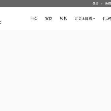
登录
●
免费
首页
案例
模板
功能&价格
代理
3