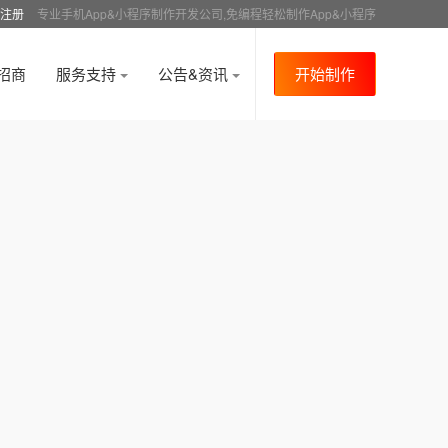
注册
专业手机App&小程序制作开发公司,免编程轻松制作App&小程序
招商
服务支持
公告&资讯
开始制作