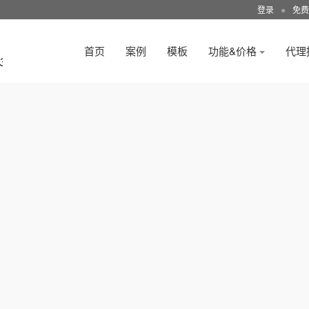
登录
●
免费
首页
案例
模板
功能&价格
代理
3