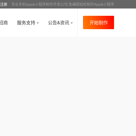
注册
专业手机App&小程序制作开发公司,免编程轻松制作App&小程序
招商
服务支持
公告&资讯
开始制作