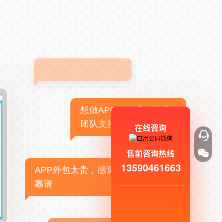
想做APP，但没有技术
团队支持
在线咨询
售前咨询热线
13590461663
APP外包太贵，感觉不
靠谱