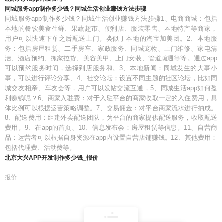
同城服务app制作多少钱？同城生活创业赚钱方法步骤
同城服务app制作多少钱？同城生活创业赚钱方法步骤1、电商商城：包括
本地的餐饮美食生鲜、果蔬超市、便利店、服装零售、本地特产等商家，
用户可以快速下单之后配送上门。类似于本地的淘宝加美团。2、本地服
务：包括房屋租赁、二手房车、家政服务、同城宠物、上门维修、家电清
洁、酒店预约、搬家拉货、美容美甲、上门安装、管道疏通等等。通过app
可以预约服务时间，选择到店服务和。3、本地新闻：同城发生的大事小
事，可以进行评论分享、4、社交论坛：设置不同主题的社区论坛，比如同
城交友相亲、车友会等，用户可以发帖交流互通，5、同城生活app如何盈
利赚钱呢？6、商家入驻费：对于入驻平台的商家收取一定的入住费用，具
体比例可以根据运营策略调整。7、交易佣金：对平台商家流水进行抽成。
8、配送费用：组建外卖配送团队，为平台的商家提供配送服务，收取配送
费用。9、在app的首页、10、信息发布会：房屋租赁等信息。11、自营商
品：运营者可以根据自身资源在app内设置自营店铺赚钱。12、其他费用：
包括代理费、活动费等。
北京大兴APP开发制作多少钱_报价
报价