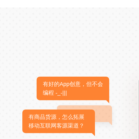
有好的App创意，但不会
编程 -_-|||
有商品货源，怎么拓展
移动互联网客源渠道？