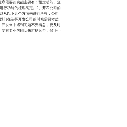
程序需要的功能主要有：预定功能、查
进行功能的梳理确定。2、开发公司的
以从以下几个方面来进行考察：公司
我们在选择开发公司的时候需要考虑
，开发当中遇到问题不要着急，要及时
，要有专业的团队来维护运营，保证小