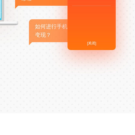
如何进行手机APP商业
变现？
[关闭]