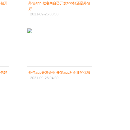
外包开
外包app,做电商自己开发app好还是外包
好
2021-09-26 03:30
外包好
外包app开发企业,开发app对企业的优势
2021-09-26 04:30