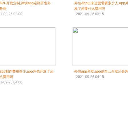
APP开发定制,深圳app定制开发外
外包App出来运营需要多少人,app
务商
发了还要什么费用吗
1-09-26 03:00
2021-09-26 03:15
app制作费用多少,app外包开发了还
外包app开发,app是自己开发还是
么费用吗
2021-09-26 04:15
1-09-26 04:00