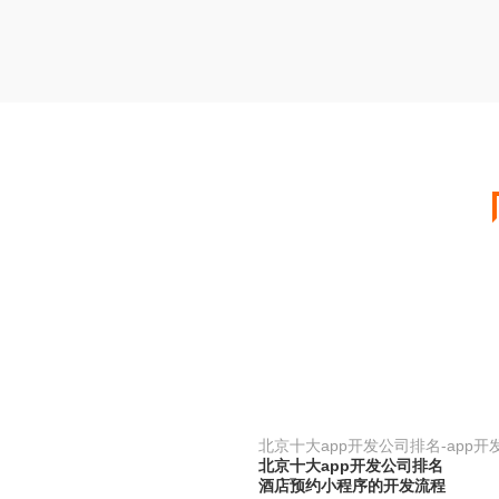
北京十大app开发公司排名-app开
北京十大app开发公司排名
酒店预约小程序的开发流程