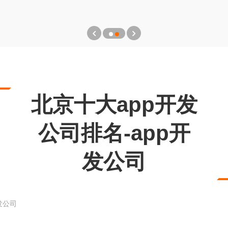
北京十大app开发
公司排名-app开
发公司
发公司