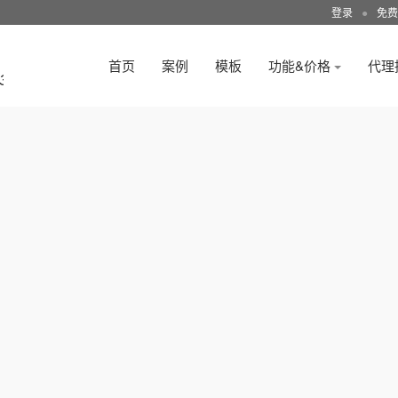
登录
●
免费
首页
案例
模板
功能&价格
代理
3