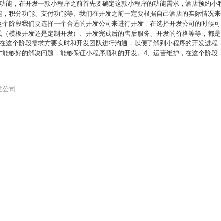
序功能，在开发一款小程序之前首先要确定这款小程序的功能需求，酒店预约小
能，积分功能、支付功能等。我们在开发之前一定要根据自己酒店的实际情况来
这个阶段我们要选择一个合适的开发公司来进行开发，在选择开发公司的时候可
式（模板开发还是定制开发）、开发完成后的售后服务、开发的价格等等，都是
，在这个阶段需求方要实时和开发团队进行沟通，以便了解到小程序的开发进程
才能够好的解决问题，能够保证小程序顺利的开发。4、运营维护，在这个阶段
发公司