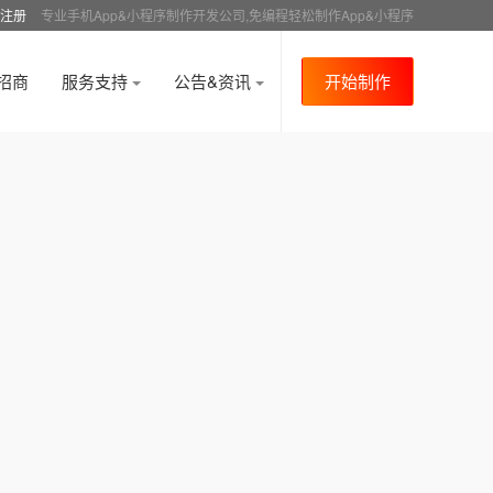
注册
专业手机App&小程序制作开发公司,免编程轻松制作App&小程序
招商
服务支持
公告&资讯
开始制作