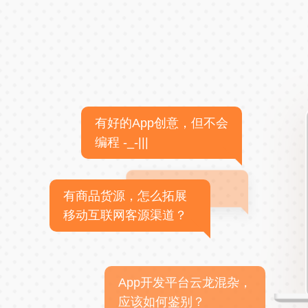
有好的App创意，但不会
编程 -_-|||
有商品货源，怎么拓展
移动互联网客源渠道？
App开发平台云龙混杂，
应该如何鉴别？