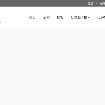
登录
●
免费
首页
案例
模板
功能&价格
代理
3