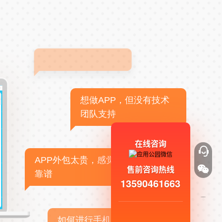
想做APP，但没有技术
团队支持
在线咨询
APP外包太贵，感觉不
售前咨询热线
靠谱
13590461663
如何进行手机APP商业