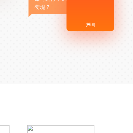
变现？
[关闭]