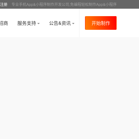
注册
专业手机App&小程序制作开发公司,免编程轻松制作App&小程序
招商
服务支持
公告&资讯
开始制作