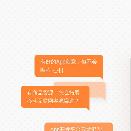
有好的App创意，但不会
编程 -_-|||
有商品货源，怎么拓展
移动互联网客源渠道？
App开发平台云龙混杂，