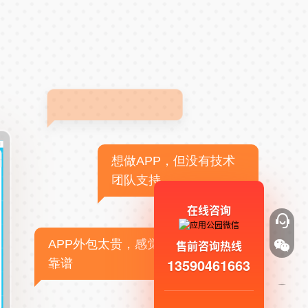
想做APP，但没有技术
团队支持
在线咨询
APP外包太贵，感觉不
售前咨询热线
13590461663
靠谱