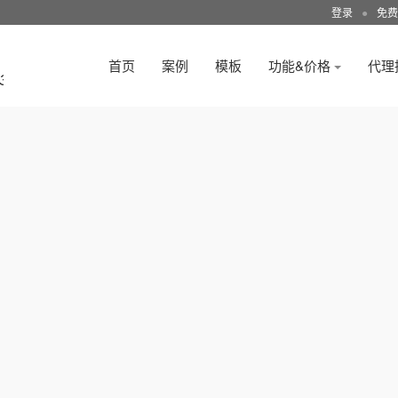
登录
●
免费
首页
案例
模板
功能&价格
代理
3