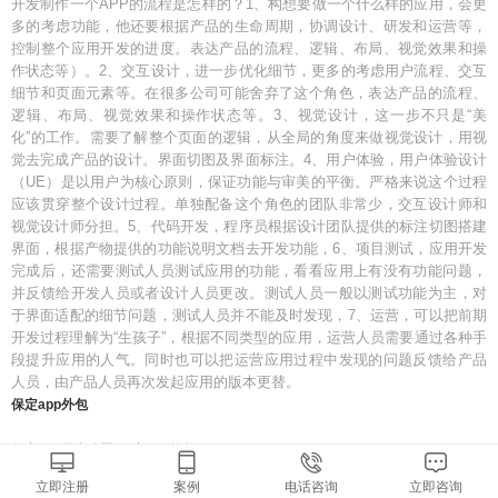
开发制作一个APP的流程是怎样的？1、构想要做一个什么样的应用，会更
多的考虑功能，他还要根据产品的生命周期，协调设计、研发和运营等，
控制整个应用开发的进度。表达产品的流程、逻辑、布局、视觉效果和操
作状态等）。2、交互设计，进一步优化细节，更多的考虑用户流程、交互
细节和页面元素等。在很多公司可能舍弃了这个角色，表达产品的流程、
逻辑、布局、视觉效果和操作状态等。3、视觉设计，这一步不只是“美
化”的工作。需要了解整个页面的逻辑，从全局的角度来做视觉设计，用视
觉去完成产品的设计。界面切图及界面标注。4、用户体验，用户体验设计
（UE）是以用户为核心原则，保证功能与审美的平衡。严格来说这个过程
应该贯穿整个设计过程。单独配备这个角色的团队非常少，交互设计师和
视觉设计师分担。5、代码开发，程序员根据设计团队提供的标注切图搭建
界面，根据产物提供的功能说明文档去开发功能，6、项目测试，应用开发
完成后，还需要测试人员测试应用的功能，看看应用上有没有功能问题，
并反馈给开发人员或者设计人员更改。测试人员一般以测试功能为主，对
于界面适配的细节问题，测试人员并不能及时发现，7、运营，可以把前期
开发过程理解为“生孩子”，根据不同类型的应用，运营人员需要通过各种手
段提升应用的人气。同时也可以把运营应用过程中发现的问题反馈给产品
人员，由产品人员再次发起应用的版本更替。
保定app外包
保定app开发公司-保定app外包
立即注册
案例
电话咨询
立即咨询