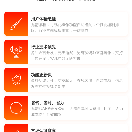
用户体验绝佳
无需编程，可视化操作功能自助搭配，个性化编辑排
版。行业主题模板丰富，一键制作
行业技术领先
源生语言开发，完美适配，另有源码独立部署版，支持
二次开发，实现功能无限扩展
功能更新快
多种功能组件，交友聊天、在线客服、自营电商、信息
发布插件持续更新中
省钱、省时、省力
无需找APP开发公司、无需自建团队费用、时间、人力
成本均可节省90%
市场认可度高