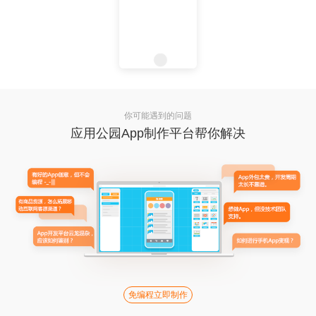
你可能遇到的问题
应用公园App制作平台帮你解决
免编程立即制作