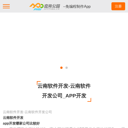
--免编程制作App
注册
云南软件开发-云南软件
开发公司_APP开发
云南软件开发-云南软件开发公司
云南软件开发
app开发哪家公司比较好