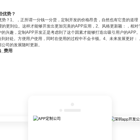
些优势？
些优势？1、，正所谓一分钱一分货，定制开发的价格昂贵，自然也有它贵的道理
理的更到位。这样才能够开发出更加完美的APP应用，2、风格更新颖：，相对
的兴趣，定制APP开发正是考虑到了这个因素才能够打造出吸引用户的APP。
恰到好处。方便用户使用，同时在使用的过程中不会卡顿。4、未来发展更好：
据公司的发展随时更新。
格_费用