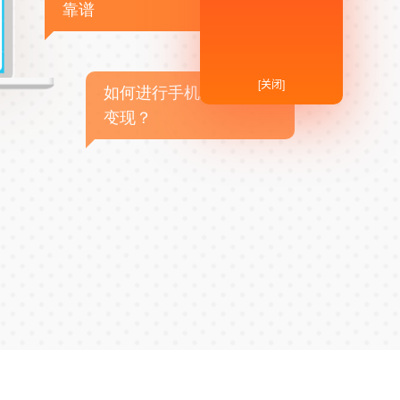
靠谱
[关闭]
如何进行手机APP商业
变现？