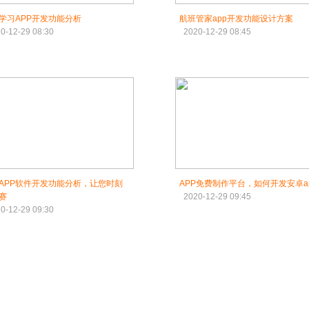
学习APP开发功能分析
航班管家app开发功能设计方案
0-12-29 08:30
2020-12-29 08:45
APP软件开发功能分析，让您时刻
APP免费制作平台，如何开发安卓a
赛
2020-12-29 09:45
0-12-29 09:30