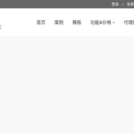
登录
●
免费
首页
案例
模板
功能&价格
代理
3