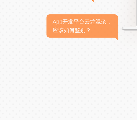
App开发平台云龙混杂，
应该如何鉴别？