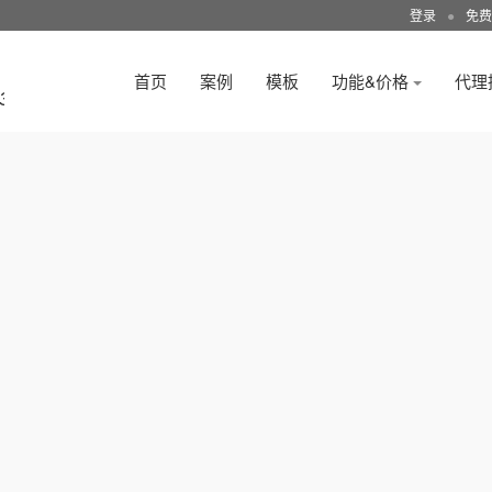
登录
●
免费
首页
案例
模板
功能&价格
代理
3