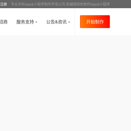
注册
专业手机App&小程序制作开发公司,免编程轻松制作App&小程序
招商
服务支持
公告&资讯
开始制作