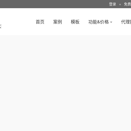
登录
●
免费
首页
案例
模板
功能&价格
代理
3