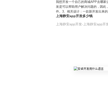
我想开发一个自己的商城APP去哪家
发是可以帮助用户解决问题的，因此，
件。3、相关设计：一款新开发出来的
上海静安app开发多少钱
上海静安app开发-上海静安app开