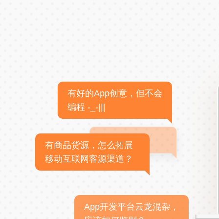
有好的App创意，但不会
编程 -_-|||
有商品货源，怎么拓展
移动互联网客源渠道？
App开发平台云龙混杂，