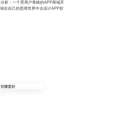
值分析：一个受用户青睐的APP商城开
缩在自己的思维世界中去设计APP软