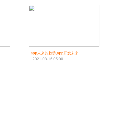
app未来的趋势,app开发未来
2021-08-16 05:00