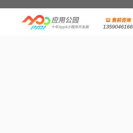
1359046166