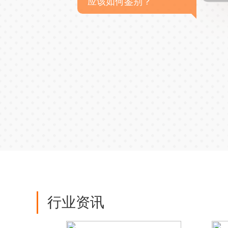
应该如何鉴别？
行业资讯