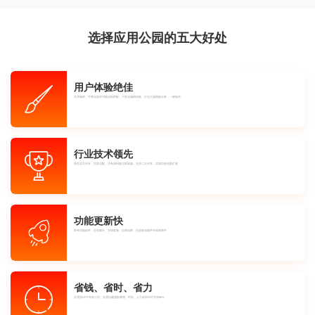
选择应用公园的五大好处
用户体验绝佳
无需编程，可视化操作功能自助搭配，个性化编辑排版。行业主题模板丰富，一键制作
行业技术领先
源生语言开发，完美适配，另有源码独立部署版，支持二次开发，实现功能无限扩展
功能更新快
多种功能组件，交友聊天、在线客服、自营电商、信息发布插件持续更新中
省钱、省时、省力
无需找APP开发公司、无需自建团队费用、时间、人力成本均可节省90%