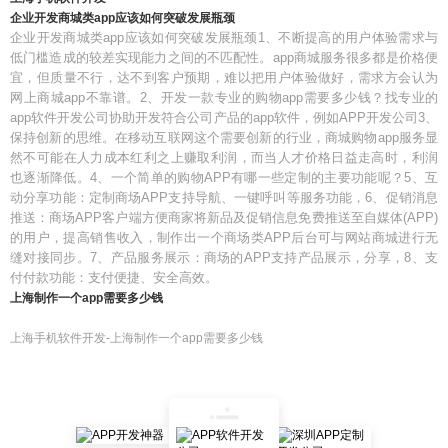
企业开发商城类app应该如何突破发展瓶颈
企业开发商城类app应该如何突破发展瓶颈1、不断提高的用户体验需求与
低门槛造成的较差实现能力之间的不匹配性。app商城服务很多都是价格便
宜，但质量不行，达不到客户预期，难以把用户体验做好，需求方会认为
网上商城app不靠谱。2、开发一款专业的购物app需要多少钱？找专业的
app软件开发公司协助开发符合公司产品的app软件，例如APP开发公司3、
保持创新的思维。在移动互联网这个需要创新的行业，商城购物app服务显
然不可能在人力成本红利之上赚取利润，而当人才价格日益走高时，利润
也逐渐降低。4、一个简单的购物APP有哪一些定制的主要功能呢？5、互
动分享功能：定制商场APP支持导航、一键呼叫等服务功能，6、促销消息
推送：商场APP客户端方便商家将新品及促销信息免费推送至自媒体(APP)
的用户，提高销售收入，制作出一个商场类APP后台可与网站商城进行无
缝对接同步。7、产品服务展示：商场的APP支持产品展示，分享，8、支
付付款功能：支付便捷、安全高效。
上海制作一个app需要多少钱
上海手机软件开发-上海制作一个app需要多少钱