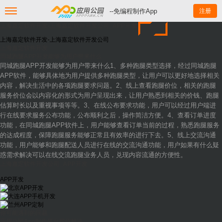
--免编程制作App
注册
上海嘉定软件开发-上海嘉定软件开发公司_APP开发
上海嘉定软件开发-上海嘉定软件开发公司
上海嘉定软件开发
同城跑腿APP开发能够为用户带来什么
同城跑腿APP开发能够为用户带来什么1、多种跑腿类型选择，经过同城跑腿
APP软件，能够具体地为用户提供多种跑腿类型，让用户可以更好地选择相关
内容，解决生活中的各项跑腿要求问题。2、线上查看跑腿价位，相关的跑腿
服务价位会以内容化的形式为用户呈现出来，让用户熟悉到相关的价钱、跑腿
估算时长以及重视事项等等。3、在线公布要求功能，用户可以经过用户端进
行在线要求服务公布功能，公布顺利之后，操作简洁方便。4、查看订单进度
功能，在同城跑腿APP软件上，用户能够查看订单当前的过程，熟悉跑腿服务
的达成程度，保障跑腿服务能够正常且有效率的进行下去。5、线上交流沟通
功能，用户能够和跑腿配送人员进行在线的交流沟通功能，用户如果有什么疑
惑需求解决可以在线交流跑腿业务人员，兑现内容流通的方便性。
上海嘉定软件开发公司_APP开发
APP开发
你可能遇到的问题
应用公园App制作平台帮你解决