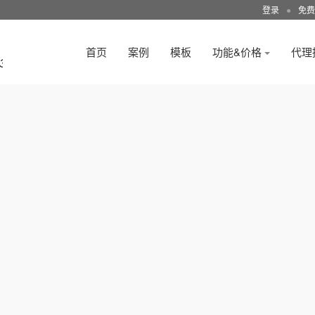
登录
●
免费
首页
案例
模板
功能&价格
代理
3