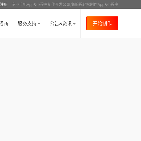
注册
专业手机App&小程序制作开发公司,免编程轻松制作App&小程序
招商
服务支持
公告&资讯
开始制作