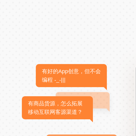
有好的App创意，但不会
编程 -_-|||
有商品货源，怎么拓展
移动互联网客源渠道？