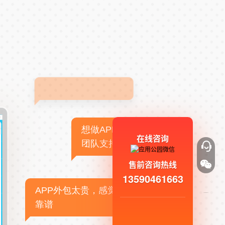
想做APP，但没有技术
在线咨询
团队支持
售前咨询热线
13590461663
APP外包太贵，感觉不
靠谱