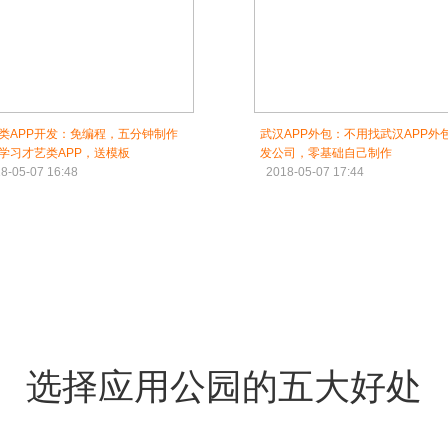
类APP开发：免编程，五分钟制作
武汉APP外包：不用找武汉APP外
学习才艺类APP，送模板
发公司，零基础自己制作
8-05-07 16:48
2018-05-07 17:44
选择应用公园的五大好处