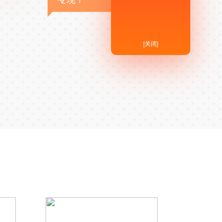
变现？
[关闭]