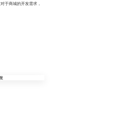
业对于商城的开发需求，