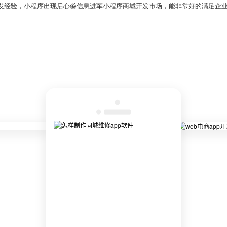
开发经验，小程序出现后心淼信息进军小程序商城开发市场，能非常好的满足企