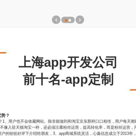
上海app开发公司
前十名-app定制
优势？
优势？1、用户也不会收藏网站。除非能做到和淘宝京东那样口口相传，用户每天
商城不像入驻天猫淘宝一样，还必须注重粉丝运营，提高转化率，而是粉丝运营，
的纷纷好评下介绍给朋友，3、app商城系统灵活，心淼信息成立于2013年，