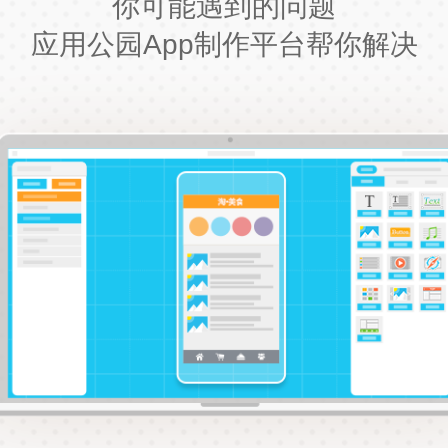
你可能遇到的问题
应用公园App制作平台帮你解决