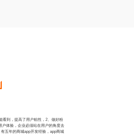
都能看到，提高了用户粘性，2、做好粉
用户体验，企业必须站在用户的角度去
有五年的商城app开发经验，app商城