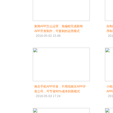
新闻APP怎么运营：免编程完成新闻
自制
APP开发制作，可复制的运营模式
序制
2018-05-02 15:48
201
南京手机APP开发：不用找南京APP开
小程
发公司，可节省90%成本的新模式
AP
2018-05-03 17:24
201