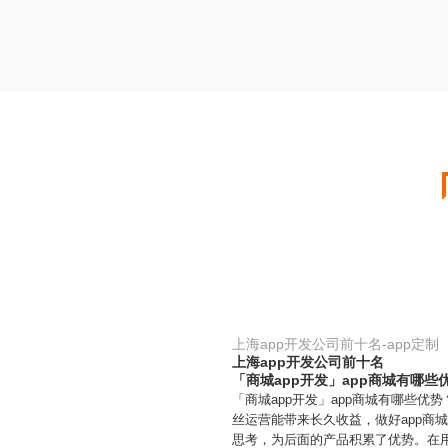
上海app开发公司前十名-app定制
上海app开发公司前十名
「商城app开发」app商城有哪些
「商城app开发」app商城有哪些
丝运营能带来长久收益，做好app
思考，为后面的产品积累了优势。在用户