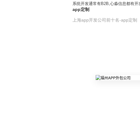
系统开发通常有B2B,心淼信息都有
app定制
上海app开发公司前十名-app定制