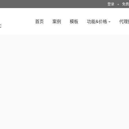
登录
●
免费
首页
案例
模板
功能&价格
代理
3