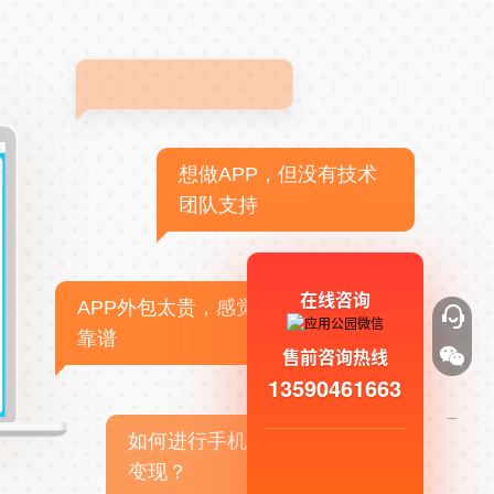
想做APP，但没有技术
团队支持
在线咨询
APP外包太贵，感觉不
靠谱
售前咨询热线
13590461663
如何进行手机APP商业
变现？