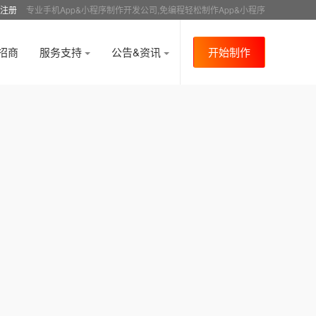
注册
专业手机App&小程序制作开发公司,免编程轻松制作App&小程序
招商
服务支持
公告&资讯
开始制作