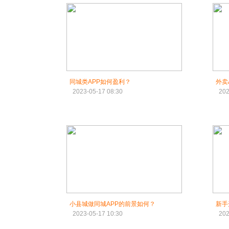
同城类APP如何盈利？
外卖
2023-05-17 08:30
202
小县城做同城APP的前景如何？
新手
2023-05-17 10:30
202