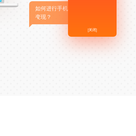
如何进行手机APP商业
变现？
[关闭]