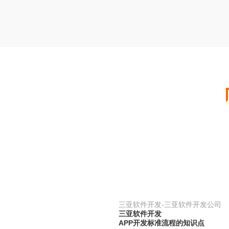
三亚软件开发-三亚软件开发公司
三亚软件开发
APP开发标准流程的知识点