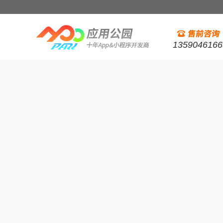
1359046166