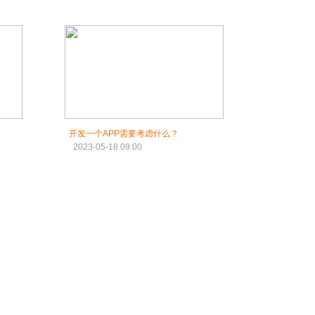
开发一个APP需要考虑什么？
2023-05-18 09:00