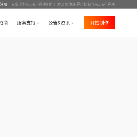
注册
专业手机App&小程序制作开发公司,免编程轻松制作App&小程序
招商
服务支持
公告&资讯
开始制作