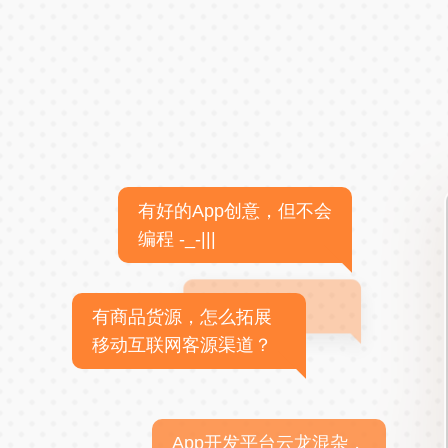
有好的App创意，但不会
编程 -_-|||
有商品货源，怎么拓展
移动互联网客源渠道？
App开发平台云龙混杂，