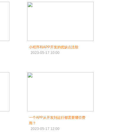
小程序和APP开发的优缺点比较
2023-05-17 10:00
一个APP从开发到运行都需要哪些费
用？
2023-05-17 12:00