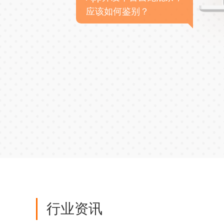
应该如何鉴别？
行业资讯