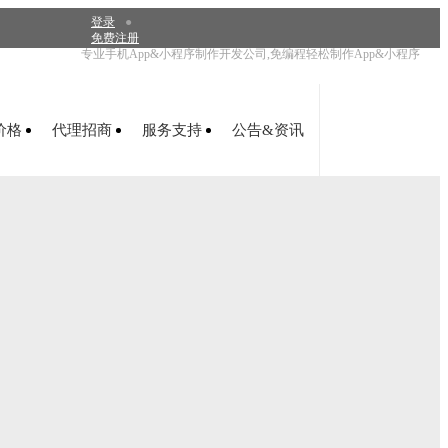
登录
●
免费注册
专业手机App&小程序制作开发公司,免编程轻松制作App&小程序
开始制作
价格
代理招商
服务支持
公告&资讯