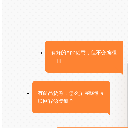
有好的App创意，但不会编程
-_-|||
有商品货源，怎么拓展移动互
联网客源渠道？