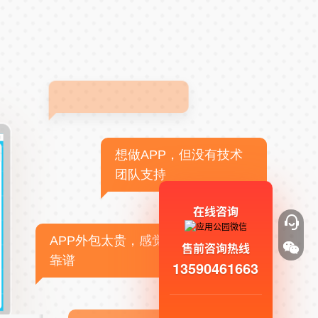
想做APP，但没有技术
团队支持
在线咨询
APP外包太贵，感觉不
售前咨询热线
靠谱
13590461663