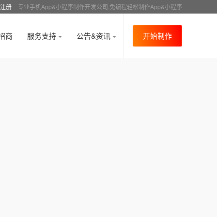
注册
专业手机App&小程序制作开发公司,免编程轻松制作App&小程序
招商
服务支持
公告&资讯
开始制作