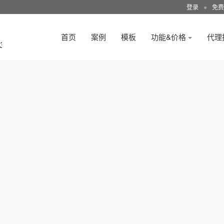
登录
●
免费
首页
案例
模板
功能&价格
代理
3