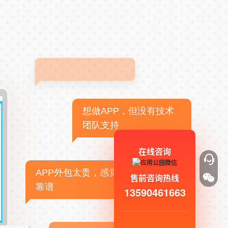
想做APP，但没有技术
团队支持
在线咨询
APP外包太贵，感觉不
售前咨询热线
靠谱
13590461663