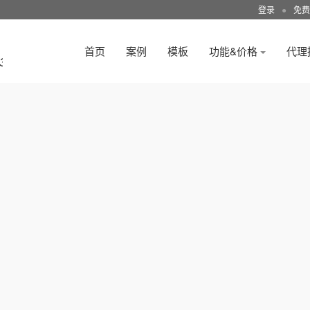
登录
●
免费
首页
案例
模板
功能&价格
代理
3