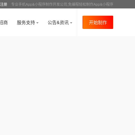
注册
专业手机App&小程序制作开发公司,免编程轻松制作App&小程序
招商
服务支持
公告&资讯
开始制作