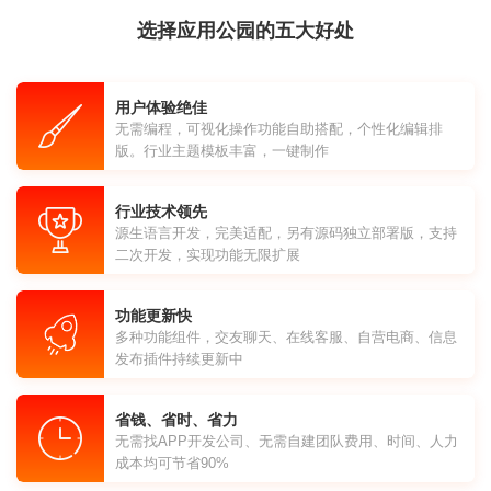
选择应用公园的五大好处
用户体验绝佳
无需编程，可视化操作功能自助搭配，个性化编辑排
版。行业主题模板丰富，一键制作
行业技术领先
源生语言开发，完美适配，另有源码独立部署版，支持
二次开发，实现功能无限扩展
功能更新快
多种功能组件，交友聊天、在线客服、自营电商、信息
发布插件持续更新中
省钱、省时、省力
无需找APP开发公司、无需自建团队费用、时间、人力
成本均可节省90%