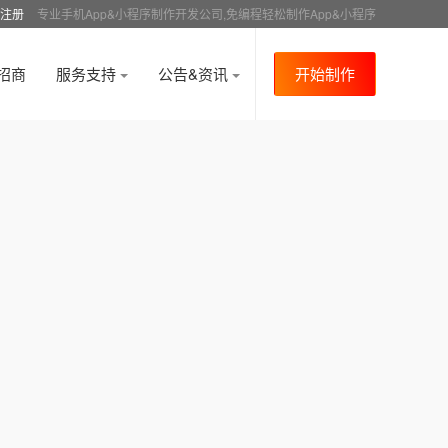
注册
专业手机App&小程序制作开发公司,免编程轻松制作App&小程序
招商
服务支持
公告&资讯
开始制作