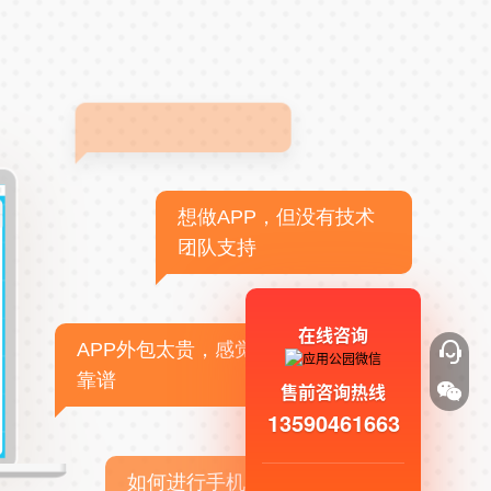
想做APP，但没有技术
团队支持
在线咨询
APP外包太贵，感觉不
靠谱
售前咨询热线
13590461663
如何进行手机APP商业