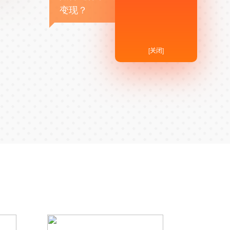
变现？
[关闭]