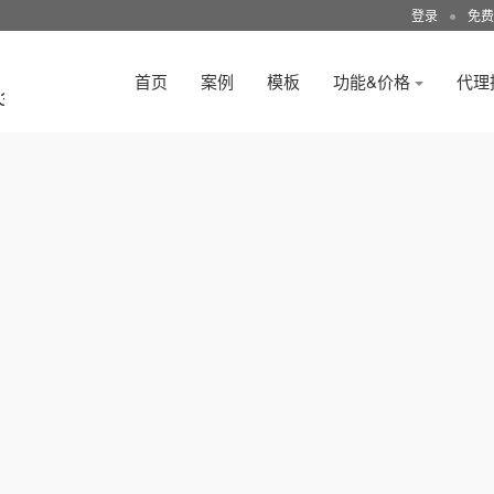
登录
●
免费
首页
案例
模板
功能&价格
代理
3