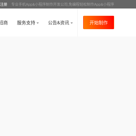
注册
专业手机App&小程序制作开发公司,免编程轻松制作App&小程序
招商
服务支持
公告&资讯
开始制作