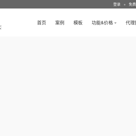
登录
●
免费
首页
案例
模板
功能&价格
代理
3