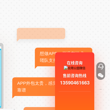
想做APP，但没有技术
团队支持
在线咨询
售前咨询热线
13590461663
APP外包太贵，感觉不
靠谱