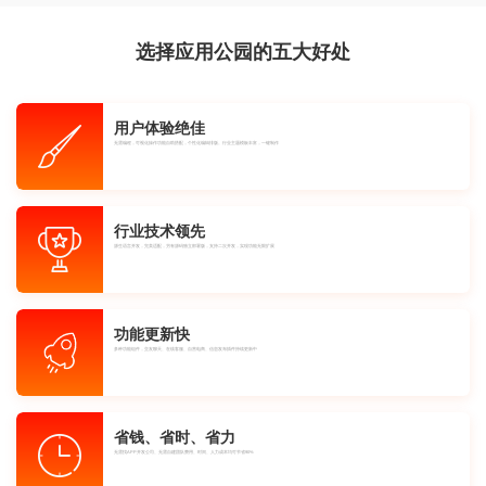
选择应用公园的五大好处
用户体验绝佳
无需编程，可视化操作功能自助搭配，个性化编辑排版。行业主题模板丰富，一键制作
行业技术领先
源生语言开发，完美适配，另有源码独立部署版，支持二次开发，实现功能无限扩展
功能更新快
多种功能组件，交友聊天、在线客服、自营电商、信息发布插件持续更新中
省钱、省时、省力
无需找APP开发公司、无需自建团队费用、时间、人力成本均可节省90%