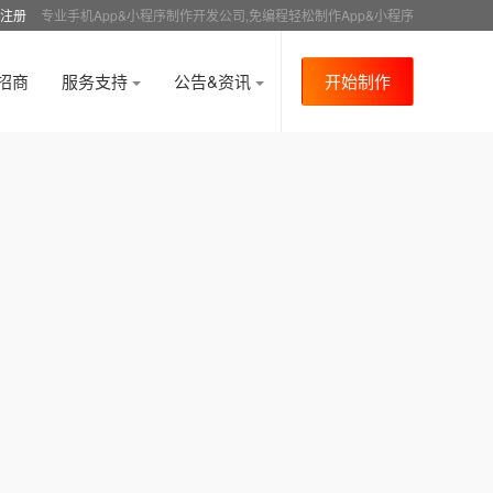
注册
专业手机App&小程序制作开发公司,免编程轻松制作App&小程序
招商
服务支持
公告&资讯
开始制作