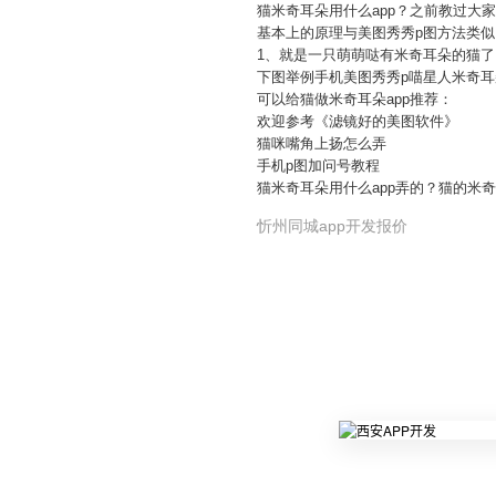
猫米奇耳朵用什么app？之前教过大
基本上的原理与美图秀秀p图方法类似
1、就是一只萌萌哒有米奇耳朵的猫了
下图举例手机美图秀秀p喵星人米奇
可以给猫做米奇耳朵app推荐：
欢迎参考《滤镜好的美图软件》
猫咪嘴角上扬怎么弄
手机p图加问号教程
猫米奇耳朵用什么app弄的？猫的米
忻州同城app开发报价