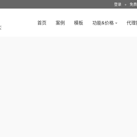
登录
●
免费
首页
案例
模板
功能&价格
代理
3