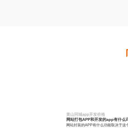
黄山同城app开发价格
网站打包APP和开发的app有什么
网站封装的APP有什么功能取决于这