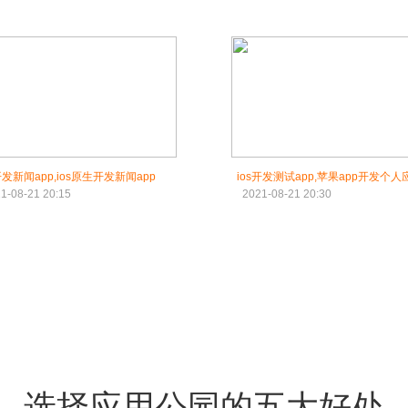
开发新闻app,ios原生开发新闻app
ios开发测试app,苹果app开发个人
1-08-21 20:15
2021-08-21 20:30
选择应用公园的五大好处