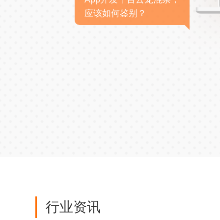
应该如何鉴别？
行业资讯