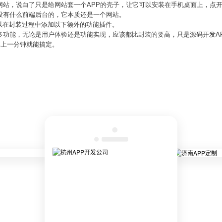
网站，说白了只是给网站套一个APP的壳子，让它可以安装在手机桌面上，点
没有什么前端后台的，它本质还是一个网站。
以在封装过程中添加以下额外的功能插件。
多功能，无论是用户体验还是功能实现，应该都比封装的要高，只是源码开发A
本上一分钟就能搞定。