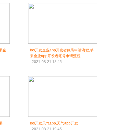
苹果企
ios开发企业app开发者账号申请流程,苹
果企业app开发者账号申请流程
2021-08-21 18:45
果
ios开发天气app,天气app开发
2021-08-21 19:45