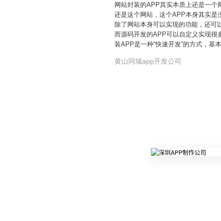
网站封装的APP其实本质上还是一个
还是这个网站，这个APP本身其实是
除了网站本身可以实现的功能，还可
而源码开发的APP可以自定义实现很
装APP是一种“快速开发”的方式，基
黄山同城app开发公司