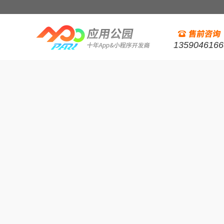
1359046166