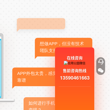
想做APP，但没有技术
团队支持
在线咨询
售前咨询热线
APP外包太贵，感觉不
13590461663
靠谱
如何进行手机APP商业