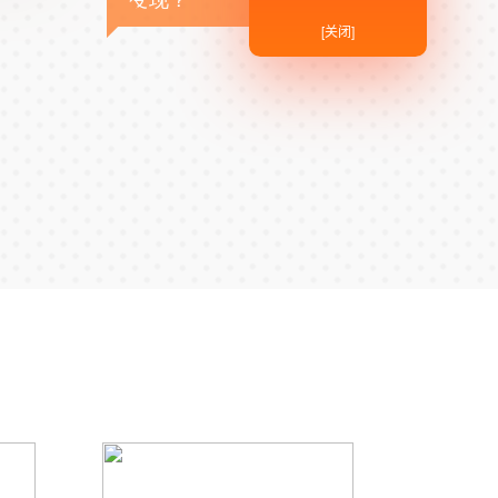
变现？
[关闭]