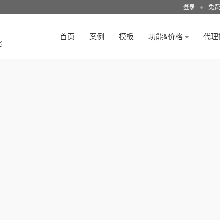
登录
●
免费
首页
案例
模板
功能&价格
代理
3