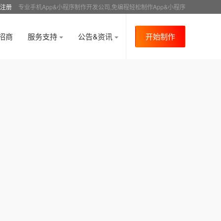
注册
专业手机App&小程序制作开发公司,免编程轻松制作App&小程序
招商
服务支持
公告&资讯
开始制作