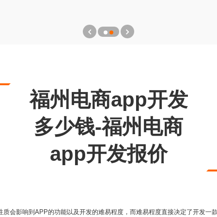
福州电商app开发
多少钱-福州电商
app开发报价
的性质会影响到APP的功能以及开发的难易程度，而难易程度直接决定了开发一