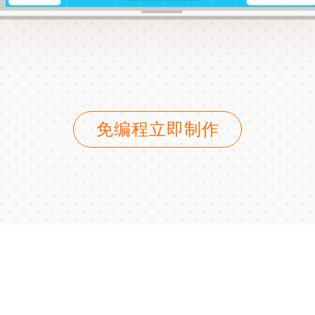
免编程立即制作