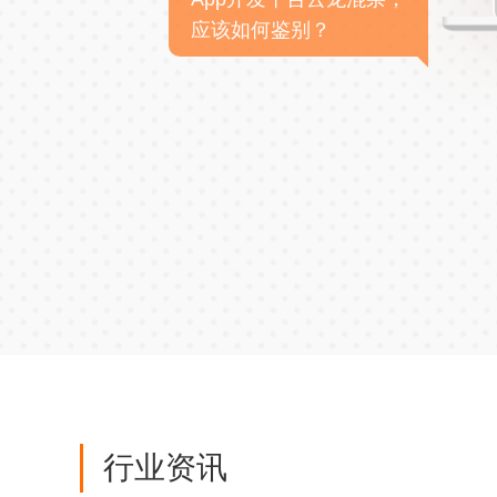
应该如何鉴别？
行业资讯