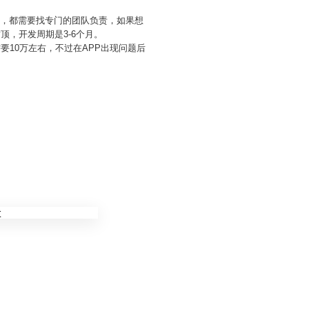
队，都需要找专门的团队负责，如果想
顶，开发周期是3-6个月。
要10万左右，不过在APP出现问题后