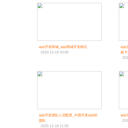
app开发商城_app商城开发模式
ap
2020-12-16 20:00
板下
202
app开发团队人员配置_中国开发app的
ap
团队
202
2020-12-16 21:00