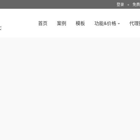
登录
●
免费
首页
案例
模板
功能&价格
代理
3