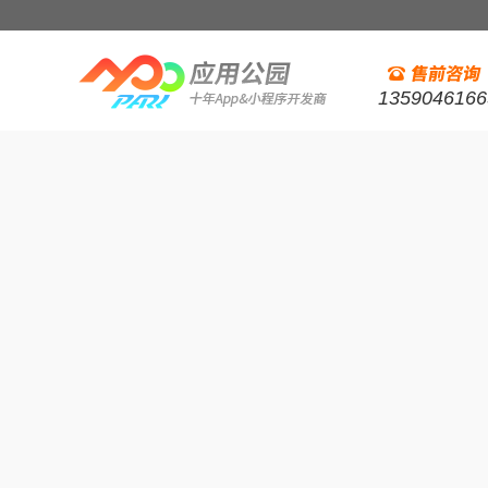
1359046166