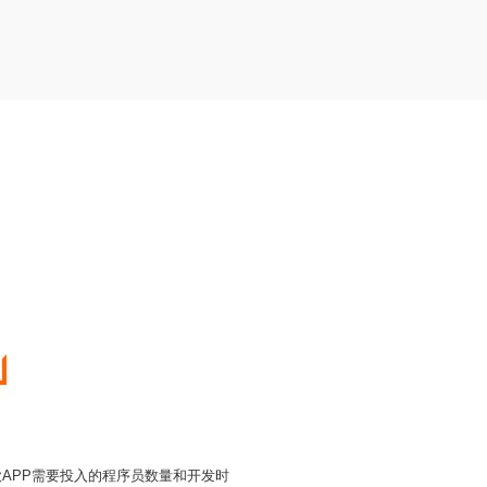
款APP需要投入的程序员数量和开发时